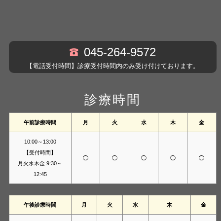
045-264-9572
【電話受付時間】診療受付時間内のみ受け付けております。
診療時間
午前診療時間
月
火
水
木
金
10:00～13:00
【受付時間】
◯
◯
◯
◯
◯
月火水木金 9:30～
12:45
午後診療時間
月
火
水
木
金