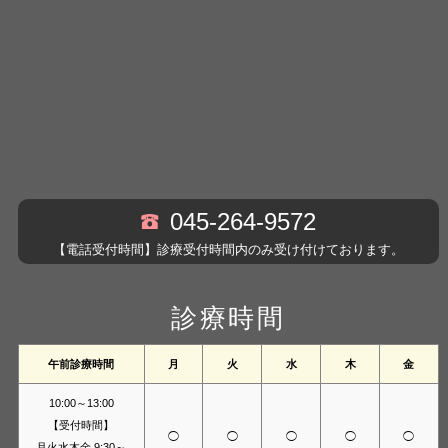
045-264-9572
【電話受付時間】診療受付時間内のみ受け付けております。
診療時間
午前診療時間
月
火
水
木
金
10:00～13:00
【受付時間】
◯
◯
◯
◯
◯
月火水木金 9:30～