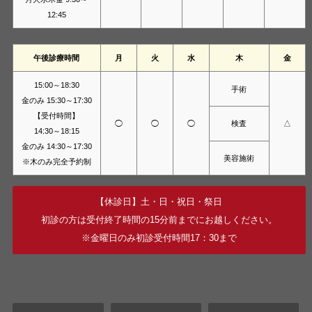
12:45
午後診療時間
月
火
水
木
金
15:00～18:30
手術
金のみ 15:30～17:30
【受付時間】
検査
◯
◯
◯
△
14:30～18:15
金のみ 14:30～17:30
美容施術
※木のみ完全予約制
【休診日】土・日・祝日・祭日
初診の方は受付終了時間の15分前までにお越しください。
※金曜日のみ初診受付時間17：30まで