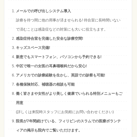
メールでの呼び出しシステム導入
診療を待つ間に他の用事が済ませられる! 待合室に長時間いない
で済むことは感染症などの対策にも大いに役立ちます。
感染症待合室を完備した安全な診療空間!
キッズスペース完備!
新患でもスマートフォン、パソコンから予約できる!
中区で唯一の女医の耳鼻咽喉科だから安心!
アメリカでの診療経験を生かし、英語での診察も可能!
各種保険対応、補聴器の相談も可能
働く皆さまや女性がより美しく健康でいられる特別メニューもご
用意
(詳しくは来院時スタッフにお気軽にお問い合わせください)
院長が7年間続けている、フィリピンのスラムでの医療ボランテ
ィアの掲示も院内でご覧いただけます。