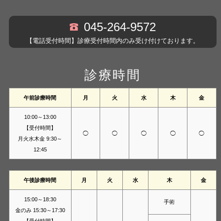
045-264-9572
【電話受付時間】診療受付時間内のみ受け付けております。
診療時間
午前診療時間
月
火
水
木
金
10:00～13:00
【受付時間】
◯
◯
◯
◯
◯
月火水木金 9:30～
12:45
午後診療時間
月
火
水
木
金
15:00～18:30
手術
金のみ 15:30～17:30
【受付時間】